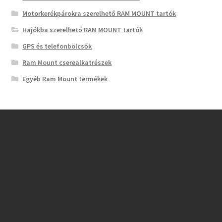
Motorkerékpárokra szerelhető RAM MOUNT tartók
Hajókba szerelhető RAM MOUNT tartók
GPS és telefonbölcsők
Ram Mount cserealkatrészek
Egyéb Ram Mount termékek