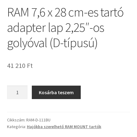
RAM 7,6 x 28 cm-es tartó
adapter lap 2,25″-os
golyóval (D-típusú)
41 210
Ft
RAM
Kosárba teszem
7,6
x
28
cm-
Cikkszám:
RAM-D-111BU
Kategória:
Hajókba szerelhető RAM MOUNT tartók
es
tartó