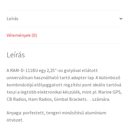
adapter
lap
Leírás
2,25"-
os
golyóval
Vélemények (0)
(D-
típusú)
Leírás
mennyiség
A RAM-D-111BU egy 2,25″-os golyóval ellátott
univerzálisan használható tartó adapter lap. A különböző
kombinációjú előlyuggatott rögzítési pont ideális tartóvá
teszi a legtöbb elektronikai készülék, mint pl. Marine GPS,
CB Radios, Ham Radios, Gimbal Brackets… számára.
Anyaga: porfestett, tengeri minősítésű alumínium
ötvözet.