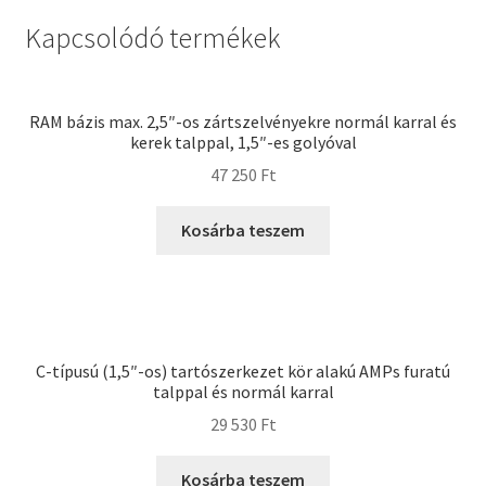
Kapcsolódó termékek
RAM bázis max. 2,5″-os zártszelvényekre normál karral és
kerek talppal, 1,5″-es golyóval
47 250
Ft
Kosárba teszem
C-típusú (1,5″-os) tartószerkezet kör alakú AMPs furatú
talppal és normál karral
29 530
Ft
Kosárba teszem