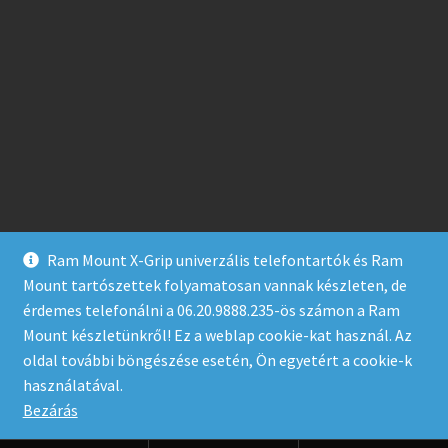
Ram Mount X-Grip univerzális telefontartók és Ram
Mount tartószettek folyamatosan vannak készleten, de
érdemes telefonálni a 06.20.9888.235-ös számon a Ram
Mount készletünkről! Ez a weblap cookie-kat használ. Az
oldal további böngészése esetén, Ön egyetért a cookie-k
© Ram-Mount.hu 2026
használatával.
Built with Storefront & WooCommerce
.
Bezárás