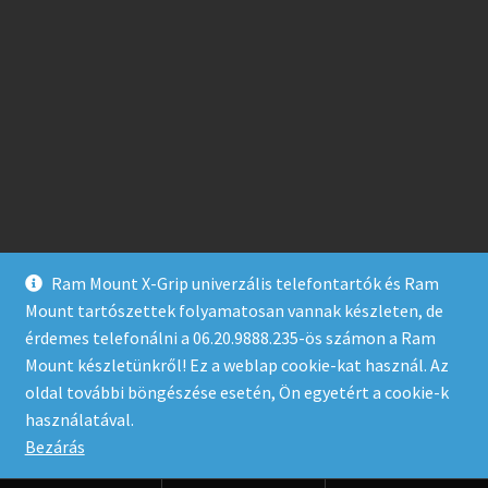
Ram Mount X-Grip univerzális telefontartók és Ram
Mount tartószettek folyamatosan vannak készleten, de
érdemes telefonálni a 06.20.9888.235-ös számon a Ram
Mount készletünkről! Ez a weblap cookie-kat használ. Az
oldal további böngészése esetén, Ön egyetért a cookie-k
© Ram-Mount.hu 2026
használatával.
Built with Storefront & WooCommerce
.
Bezárás