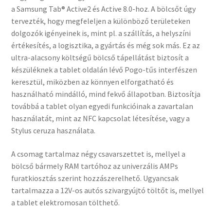
a Samsung Tab® Active2 és Active 8.0-hoz. A bölcsőt úgy
tervezték, hogy megfeleljen a különböző területeken
dolgozók igényeinek is, mint pl. a szállítás, a helyszíni
értékesítés, a logisztika, a gyártás és még sok más. Ez az
ultra-alacsony költségű bölcső tápellátást biztosít a
készüléknek a tablet oldalán lévő Pogo-tűs interfészen
keresztül, miközben az könnyen elforgatható és
használható mindálló, mind fekvő állapotban. Biztosítja
továbbá a tablet olyan egyedi funkcióinak a zavartalan
használatát, mint az NFC kapcsolat létesítése, vagy a
Stylus ceruza használata.
A csomag tartalmaz négy csavarszettet is, mellyel a
bölcső bármely RAM tartóhoz az univerzális AMPs
furatkiosztás szerint hozzászerelhető. Ugyancsak
tartalmazza a 12V-os autós szivargyújtó töltőt is, mellyel
a tablet elektromosan tölthető.