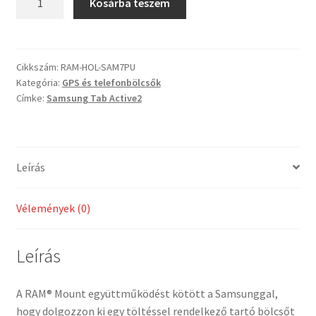
Kosárba teszem
tartó
bölcső
Samsung
Galaxy
Cikkszám:
RAM-HOL-SAM7PU
Kategória:
GPS és telefonbölcsők
Tab®
Címke:
Samsung Tab Active2
Active2
és
Active
8.0-
Leírás
hoz,
menet
közbeni
Vélemények (0)
töltéssel
mennyiség
Leírás
A RAM® Mount együttműködést kötött a Samsunggal,
hogy dolgozzon ki egy töltéssel rendelkező tartó bölcsőt