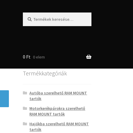
Keresés
Keresés
a
következőre:
0
Ft
0 elem
Termékkategóriák
Autóba szerelhető RAM MOUNT
tartók
Motorkerékpárokra szerelhető
RAM MOUNT tartók
Hajókba szerelhető RAM MOUNT
tartók