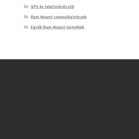
GPS és telefonbölcsők
Ram Mount cserealkatrészek
Egyéb Ram Mount termékek