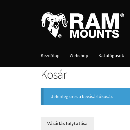
Ugrás
Kilépés
a
a
navigációhoz
tartalomba
Kezdőlap
Webshop
Katalógusok
Kosár
Jelenleg üres a bevásárlókosár.
Vásárlás folytatása